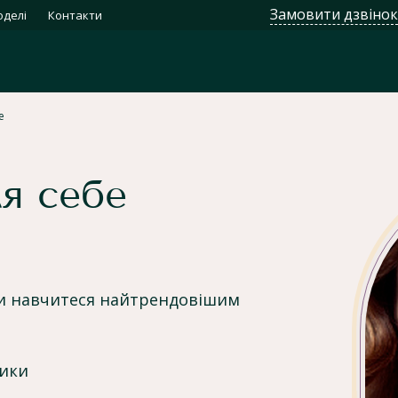
Замовити дзвінок
делі
Контакти
е
я себе
ви навчитеся найтрендовішим
тики