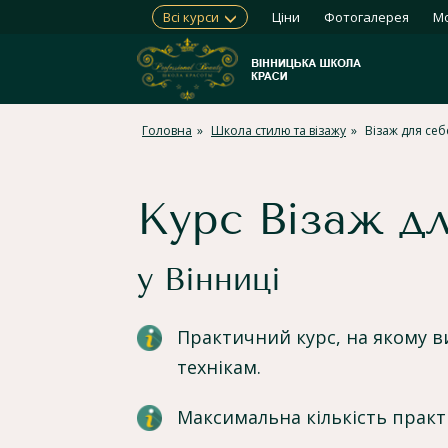
Всі курси
Ціни
Фотогалерея
Мо
Головна
Школа стилю та візажу
Візаж для себ
Курс Візаж дл
у Вінниці
Практичний курс, на якому 
технікам.
Максимальна кількість прак