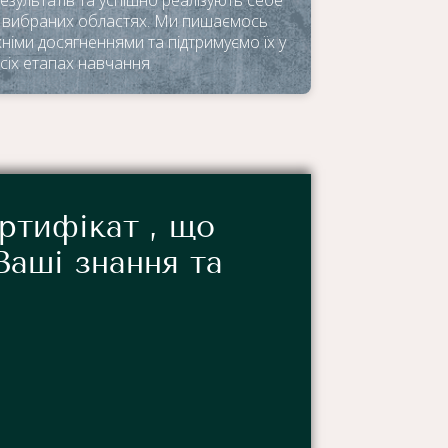
 вибраних областях. Ми пишаємось
хніми досягненнями та підтримуємо їх у
сіх етапах навчання
ртифікат , що
Ваші знання та