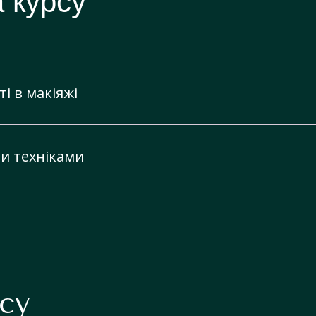
 курсу
ті в макіяжі
ми техніками
обі візажист" - навчитися робити різні види макіяжу для
ої зовнішності.
ій макіяж. Орієнтуємось на анатомічні особливості вашо
ила підбору кольору тіней,робота з накладними віями. .
сметички + макіяж нюд,( алгоритм нанесення та секрети стійкості мак
су