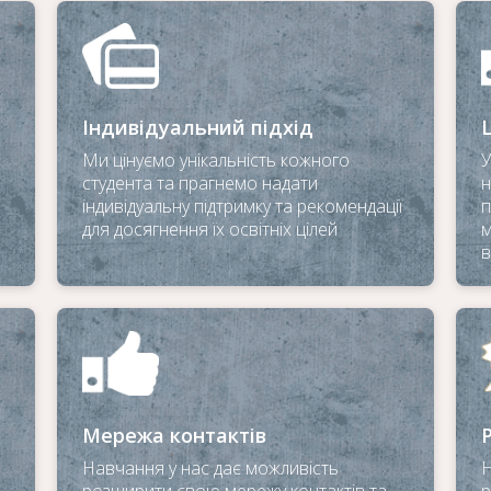
Індивідуальний підхід
Ми цінуємо унікальність кожного
У
студента та прагнемо надати
н
індивідуальну підтримку та рекомендації
п
для досягнення їх освітніх цілей
м
в
Мережа контактів
Навчання у нас дає можливість
Н
розширити свою мережу контактів та
р