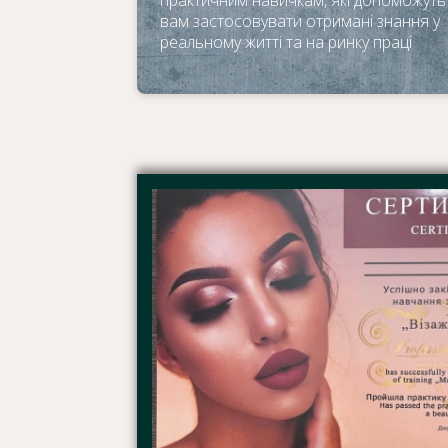
вам застосовувати отримані знання у
реальному житті та на ринку праці