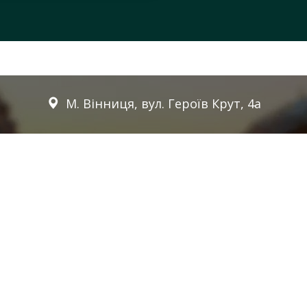
М. Вінниця, вул. Героїв Крут, 4а
Для замовлення зворотного
дзвінка залиште телефон