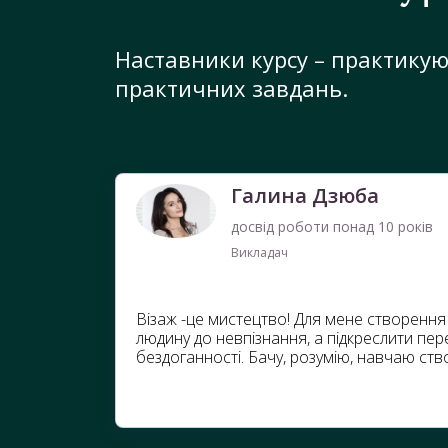
Наставники курсу – практикуюч
практичних завдань.
Галина Дзюба
досвід роботи понад 10 років
Викладач
Візаж -це мистецтво! Для мене створення 
людину до невпізнання, а підкреслити пере
бездоганності. Бачу, розумію, навчаю ств