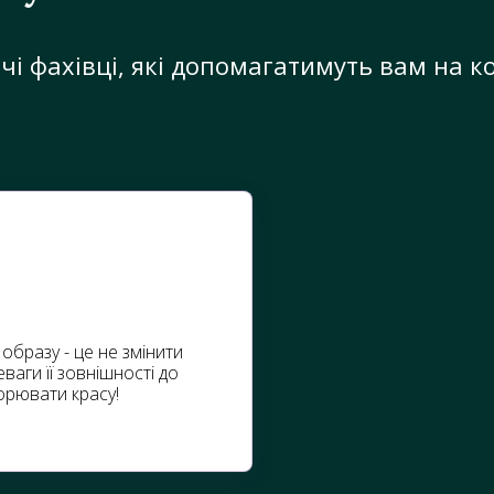
і фахівці, які допомагатимуть вам на ко
образу - це не змінити
ваги її зовнішності до
орювати красу!