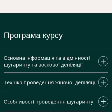
Програма курсу
Основна інформація та відмінності
шугарингу та воскової депіляції
Техніка проведення жіночої депіляції
Шугарінг або воскова епіляція?
Вигідність
Особливості проведення шугарингу
Техніка проведення жіночої депіляції
Результативність