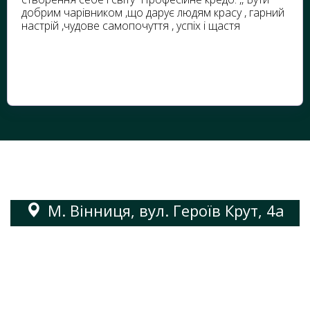
добрим чарівником ,що дарує людям красу , гарний
настрій ,чудове самопочуття , успіх і щастя
М. Вінниця, вул. Героїв Крут, 4а