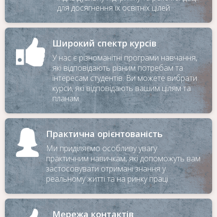
для досягнення їх освітніх цілей
Широкий спектр курсів
У нас є різноманітні програми навчання,
які відповідають різним потребам та
інтересам студентів. Ви можете вибрати
Для замовлення зворотного
курси, які відповідають вашим цілям та
дзвінка залиште телефон
планам
Практична орієнтованість
Ми приділяємо особливу увагу
практичним навичкам, які допоможуть вам
застосовувати отримані знання у
реальному житті та на ринку праці
Мережа контактів