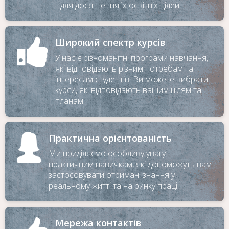
для досягнення їх освітніх цілей
Широкий спектр курсів
У нас є різноманітні програми навчання,
які відповідають різним потребам та
інтересам студентів. Ви можете вибрати
Для замовлення зворотного
курси, які відповідають вашим цілям та
дзвінка залиште телефон
планам
Практична орієнтованість
Ми приділяємо особливу увагу
практичним навичкам, які допоможуть вам
застосовувати отримані знання у
реальному житті та на ринку праці
Мережа контактів