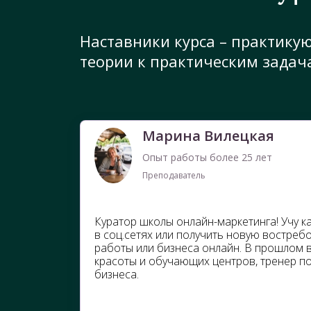
Наставники курса – практику
теории к практическим задач
Марина Вилецкая
Опыт работы более 25 лет
Преподаватель
Куратор школы онлайн-маркетинга! Учу к
в соц.сетях или получить новую востре
работы или бизнеса онлайн. В прошлом 
красоты и обучающих центров, тренер по
бизнеса.