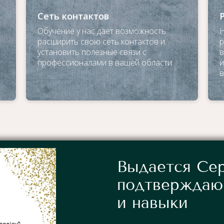
Сеть контактов
Обучение у нас дает возможность
Н
расширить свою сеть контактов и
р
установить полезные связи с
в
профессионалами в вашей области
и
в
Выдается Сер
подтверждаю
и навыки