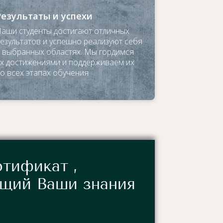
Результаты и успехи
аши студенты достигают отличных
езультатов и успешно реализуют себя
 выбранных областях. Мы гордимся
х достижениями и поддерживаем их
о всех этапах обучения
тификат ,
щий Ваши знания