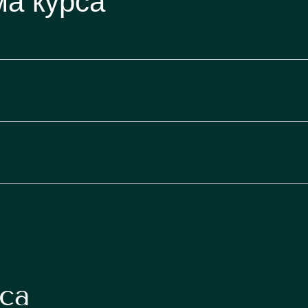
а курса
са