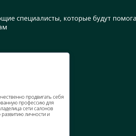
ющие специалисты, которые будут помог
ам
ачественно продвигать себя
бованную профессию для
владелица сети салонов
 развитию личности и