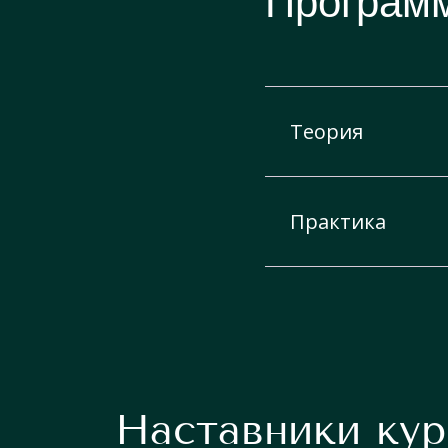
Программ
Теория
Теория
Практика
Практика
Наставники кур