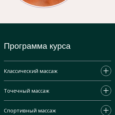
Программа курса
Классический массаж
Точечный массаж
Общий классический массаж начинаю с
обработки спины (20 минут).
Спортивный массаж