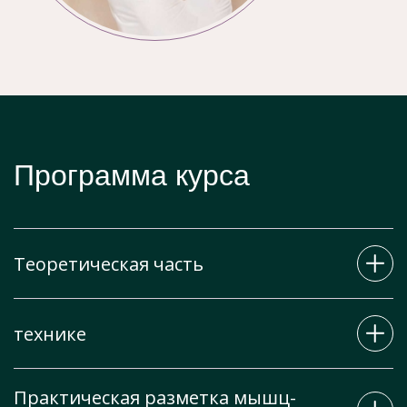
Программа курса
Теоретическая часть
технике
Анатомия и физиология мышц лица
Общая информация о ботулотоксине
Практическая разметка мышц-