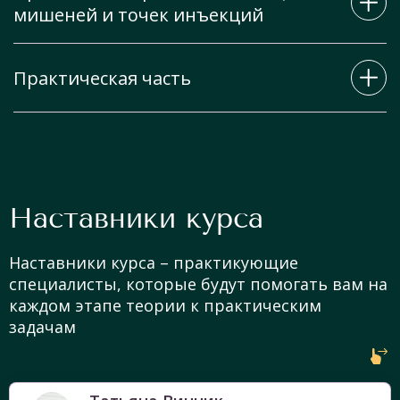
мишеней и точек инъекций
Разведение и дозировка
Механизм действия
Техника мезоботокса
Обзор рынка ботулотоксинов
Практическая часть
Гипергидроз, коррекция гипергидроза
Документация: анамнез, разрешительная, карта
ботулотоксином
пациента
Возможные усложнения, методы их решения
Демонстрация проведения процедуры врачом
Практическая разметка мышц-мишеней и точек
Постановка руки и отработка теоретических
инъекций
Наставники курса
знаний на моделях
Наставники курса – практикующие
Постпроцедурные рекомендации
специалисты, которые будут помогать вам на
каждом этапе теории к практическим
задачам