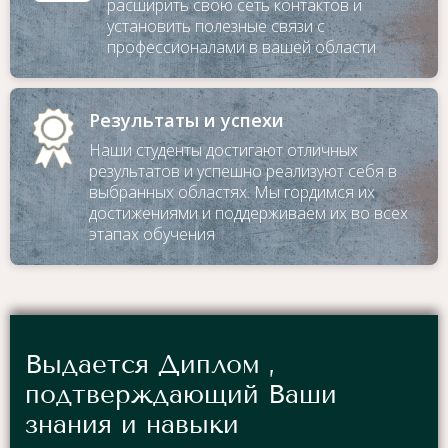
расширить свою сеть контактов и
установить полезные связи с
профессионалами в вашей области
Результаты и успехи
Наши студенты достигают отличных
результатов и успешно реализуют себя в
выбранных областях. Мы гордимся их
достижениями и поддерживаем их во всех
этапах обучения
Выдается Диплом ,
подтверждающий Ваши
знания и навыки