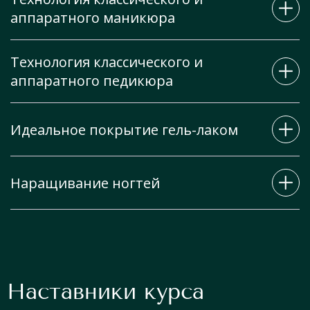
аппаратного маникюра
Технология классического и
аппаратного педикюра
классический
комбинированный
Идеальное покрытие гель-лаком
аппаратный
классический
комбинированный
Наращивание ногтей
идеальное покрытие под кутикулу
аппаратный
выравнивание ногтевой пластины
кислотный
наращивание: верхняя форма и нижняя форма
дизайн
коррекция наращенных ногтей
Наставники курса