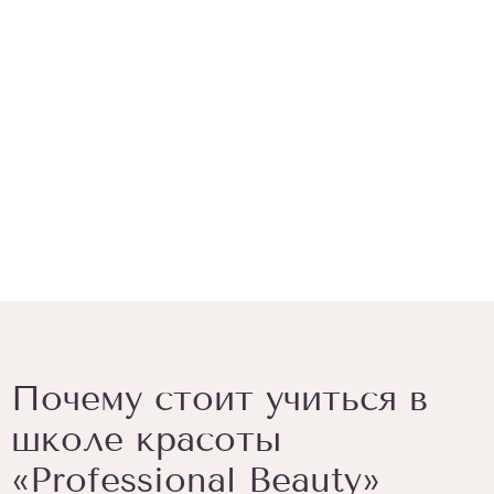
Почему стоит учиться в
Для заказа обратного звонка
школе красоты
оставьте телефон
«Professional Beauty»