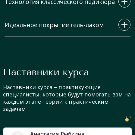
Технология классического педикюра
Идеальное покрытие гель-лаком
Все виды педикюра: классический,
комбинированный, аппаратный,
кислотный.
- идеальное покрытие под кутикулу; -
выравнивание ногтевой пластины. -
Наставники курса
дизайн.
Наставники курса – практикующие
специалисты, которые будут помогать вам на
каждом этапе теории к практическим
задачам
Анастасия Рыбкина