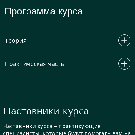
Программа курса
Теория
Практическая часть
Работа с пистолетом
Работа с катетером
Практическая отработка различных зон
Дезинфекция, стерилизация
Ухо, все зоны (мочки, хрящи)
Инструменты и материалы
Наставники курса
Пупок
Украшения
Наставники курса – практикующие
Нос
Техники проведения процедуры
специалисты, которые будут помогать вам на