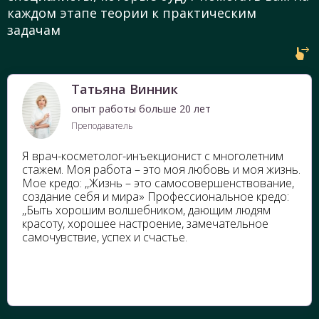
каждом этапе теории к практическим
Брови
Показы, противоприказы
задачам
Губа
Подготовка клиента к процедуре
Язык
Работа с детьми
Татьяна Винник
Смайл
опыт работы больше 20 лет
Преподаватель
Я врач-косметолог-инъекционист с многолетним
стажем. Моя работа – это моя любовь и моя жизнь.
Мое кредо: ,,Жизнь – это самосовершенствование,
создание себя и мира» Профессиональное кредо:
,,Быть хорошим волшебником, дающим людям
красоту, хорошее настроение, замечательное
самочувствие, успех и счастье.