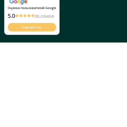
Оценка пользователей Google
5.0
90+ отзывов
Оцените нас
Г. Винница, ул. Героев Крут, 4а
+38 (067) 467-58-35
+38 (073) 123-63-85
4.7
(
3
)
© 2017-2023 ВИННИЦКАЯ ШКОЛА КРАСОТЫ